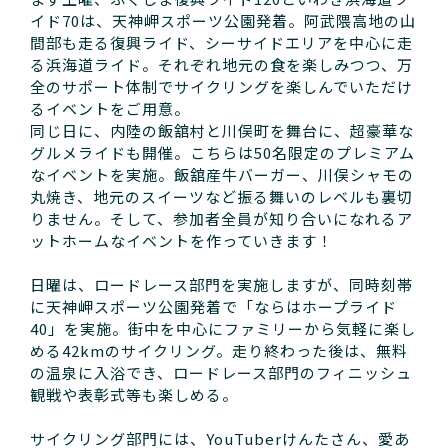
イド70は、天神岬スポーツ公園発着。阿武隈高地の山
間部も走る復興ライド、シーサイドエリアを中心に走
る浜海道ライド。それぞれ地元の食を楽しみつつ、万
全のサポート体制でサイクリングを楽しんでいただけ
るイベントをご用意。
同じ日に、内陸の飯舘村と川俣町を舞台に、超豪華な
グルメライドも開催。こちらは50名限定のプレミアム
なイベントを実施。飯舘産牛バーガー、川俣シャモの
丸焼き、地元のスイーツなど振る舞いのレベルも裏切
りません。そして、参加者全員が知り合いになれるア
ットホームなイベントを作っていきます！
日曜は、ロードレース部門を実施しますが、同時刻帯
に天神岬スポーツ公園発着で「ならはホープライド
40」を実施。街中を中心にファミリーから気軽に楽し
める42kmのサイクリング。走り終わった後は、無料
の温泉に入浴でき、ロードレース部門のフィニッシュ
観戦や表彰式等も楽しめる。
サイクリング部門には、YouTuberけんたさん、愛あ