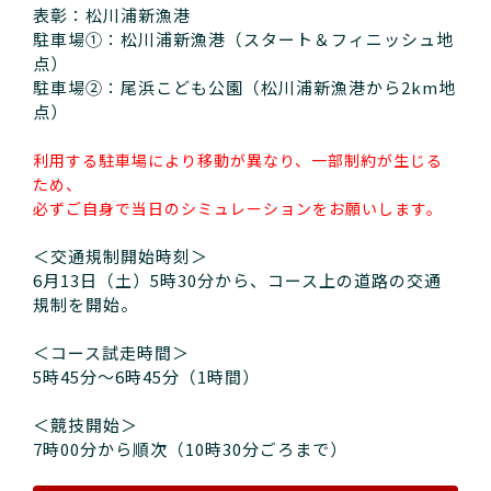
表彰：松川浦新漁港
駐車場①：松川浦新漁港（スタート＆フィニッシュ地
点）
駐車場②：尾浜こども公園（松川浦新漁港から2km地
点）
利用する駐車場により移動が異なり、一部制約が生じる
ため、
必ずご自身で当日のシミュレーションをお願いします。
＜交通規制開始時刻＞
6月13日（土）5時30分から、コース上の道路の交通
規制を開始。
＜コース試走時間＞
5時45分〜6時45分（1時間）
＜競技開始＞
7時00分から順次（10時30分ごろまで）