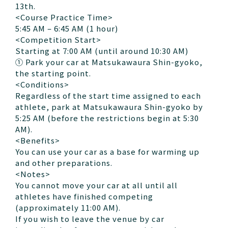
13th.
<Course Practice Time>
5:45 AM – 6:45 AM (1 hour)
<Competition Start>
Starting at 7:00 AM (until around 10:30 AM)
① Park your car at Matsukawaura Shin-gyoko,
the starting point.
<Conditions>
Regardless of the start time assigned to each
athlete, park at Matsukawaura Shin-gyoko by
5:25 AM (before the restrictions begin at 5:30
AM).
<Benefits>
You can use your car as a base for warming up
and other preparations.
<Notes>
You cannot move your car at all until all
athletes have finished competing
(approximately 11:00 AM).
If you wish to leave the venue by car