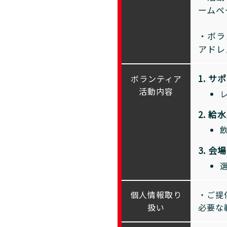
ームペ
・ボラ
アドレ
1. 
ボランティア
活動内容
2. 
3. 
個人情報取り
・ご提
扱い
必要な