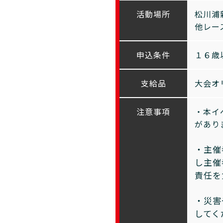
活動場所
松川浦
他レー
申込条件
１６歳
支給品
大会オ
注意事項
・本イ
があり
・主催
し主催
責任を
・災害
してく