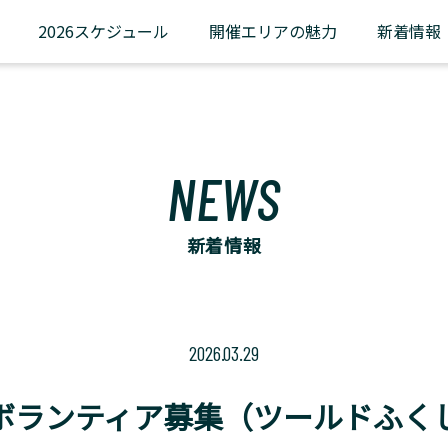
2026スケジュール
開催エリアの魅力
新着情報
UCI公認市民ロードレース
ツール・ド・ふくしま
ツール・ド・ふくしまサイクリング
NEWS
OTHERレース
ツール・ド・かつらお
新着情報
川内村ヒルクライム
裏磐梯スカイバレーヒルクライム大会
2026.03.29
ボランティア募集（ツールドふく