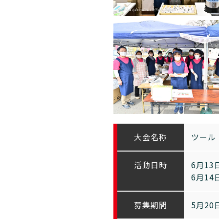
大会名称
ツール
活動日時
6月1
6月1
募集期間
5月20