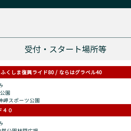
受付・スタート場所等
 ふくしま復興ライド80 / ならはグラベル40
み
公園
：天神岬スポーツ公園
ド４０
み
自然公園林間広場