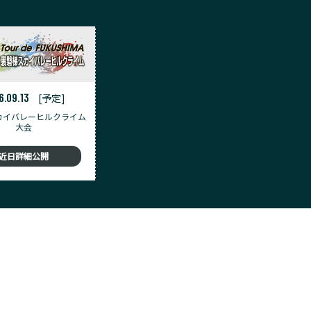
6.09.13
[予定]
カイバレーヒルクライム
大会
近日詳細公開