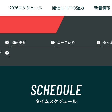
2026スケジュール
開催エリアの魅力
新着情報
UCI公認市民ロードレース
ツール・ド・ふくしま
ツール・ド・ふくしまサイクリング
開催概要
コース紹介
タイ
OTHERレース
定
ツール・ド・かつらお
川内村ヒルクライム
裏磐梯スカイバレーヒルクライム大会
SCHEDULE
タイムスケジュール